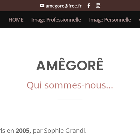
amegore@free.fr
HOME
Image Professionnelle
Image Personnelle
AMÊGORÊ
Qui sommes-nous…
ris en
2005,
par Sophie Grandi.