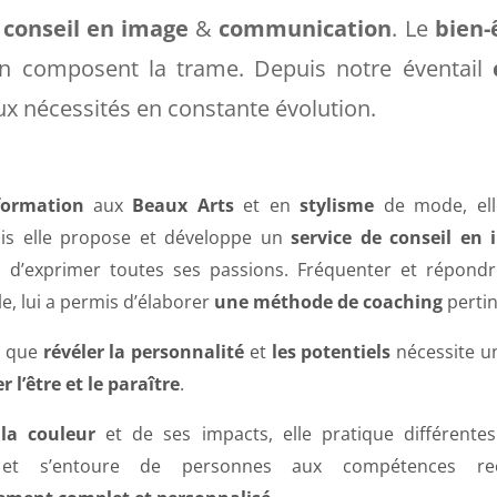
e
conseil en image
&
communication
. Le
bien-
 en composent la trame. Depuis notre éventail
x nécessités en constante évolution.
formation
aux
Beaux Arts
et en
stylisme
de mode, elle
Puis elle propose et développe un
service de conseil en
in d’exprimer toutes ses passions. Fréquenter et répondr
e, lui a permis d’élaborer
une méthode de coaching
pertin
e que
révéler la personnalité
et
les potentiels
nécessite 
 l’être et le paraître
.
la couleur
et de ses impacts, elle pratique différen
t s’entoure de personnes aux compétences re