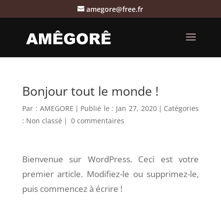
amegore@free.fr
Bonjour tout le monde !
Par :
AMEGORE
|
Publié le : Jan 27, 2020
|
Catégories
:
Non classé
|
0 commentaires
Bienvenue sur WordPress. Ceci est votre
premier article. Modifiez-le ou supprimez-le,
puis commencez à écrire !